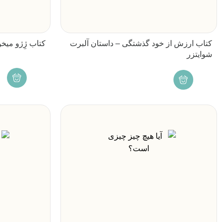
کتاب ارزش از خود گذشتگی – داستان آلبرت
کتاب ژِژو میخوا
شوایتزر