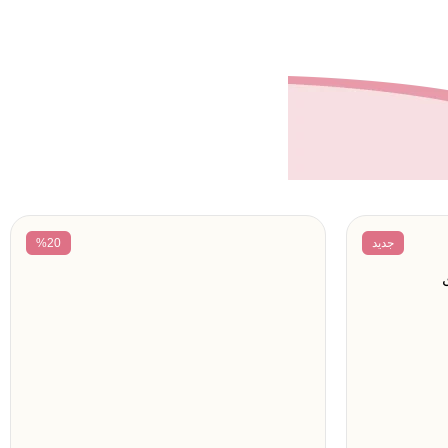
جدید
%20