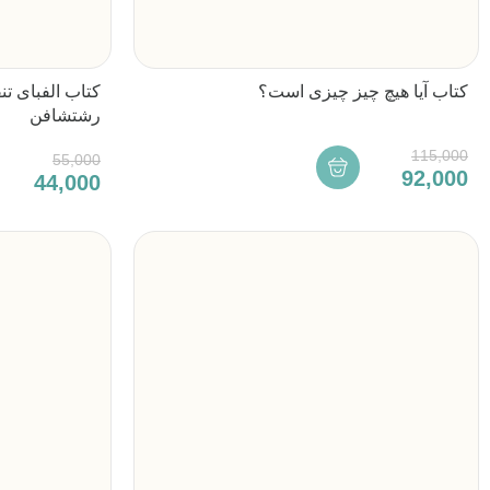
کتاب آیا هیچ چیز چیزی است؟
کتاب الفبای تن
رشتشافن
115,000
55,000
92,000
44,000