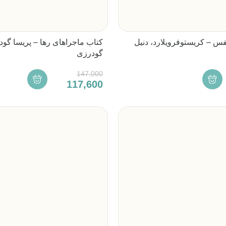
فس – کریستوفرویلارد، دنیل
کتاب ماجراهای رها – پریسا گودر
گودرزی
147,000
117,600