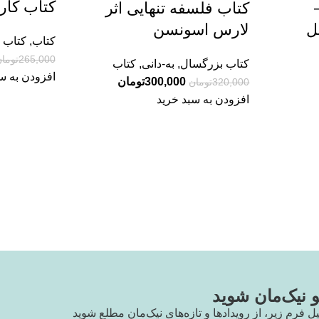
کتاب کارگ
کتاب فلسفه تنهایی اثر
ل
لارس اسونسن
کتاب
,
کتاب 
265,000
توما
کتاب بزرگسال
,
به-دانی
,
کتاب
افزودن به س
300,000
تومان
320,000
تومان
افزودن به سبد خرید
نیک‌مان شوید
یل فرم زیر، از رویدادها و تازه‌های نیک‌مان مطلع شوید