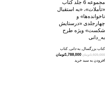
مجموعه 6 جلد کتاب
«تأملات»، «به استقبال
ناخوانده‌ها» و
چهارجلدی «درستایش
شکست» ویژه طرح
به_دانی
کتاب بزرگسال
,
به-دانی
,
کتاب
1,788,000
تومان
1,925,000
تومان
افزودن به سبد خرید