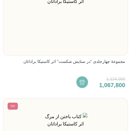
مجموعۀ چهارجلدی “در ستایش شکست” اثر کاستیکا براداتان
1,124,000
1,067,800
%5