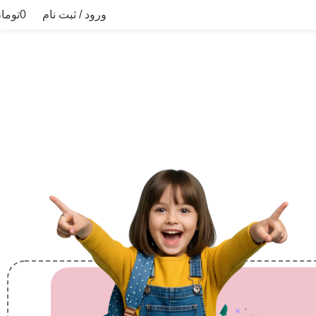
ورود / ثبت نام
0
توما