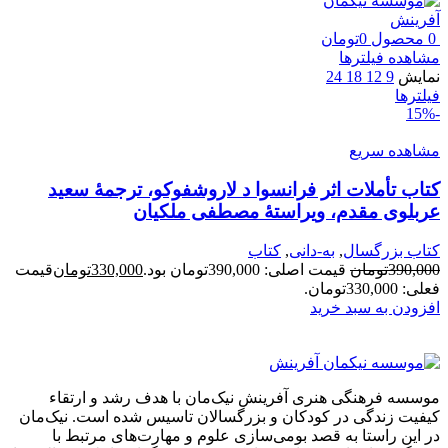
0
محصول
0
تومان
مشاهده فیلترها
نمایش
9
12
18
24
فیلترها
-15%
مشاهده سریع
کتاب تأملات اثر فرانسوا د لاروشفوکو، ترجمۀ سعید
عربلوی مقدم، ویراستۀ مصطفی ملکیان
کتاب بزرگسال
,
به-دانی
,
کتاب
390,000
تومان
قیمت اصلی: 390,000تومان بود.
330,000
تومان
قیمت
فعلی: 330,000تومان.
افزودن به سبد خرید
موسسه فرهنگی هنری آفرینش نیک‌مان با هدف رشد و ارتقاء
کیفیت زندگی در کودکان و بزرگسالان تاسیس شده است. نیک‌مان
در این راستا به قصد بومی‌سازی علوم و مهارت‌های مرتبط با