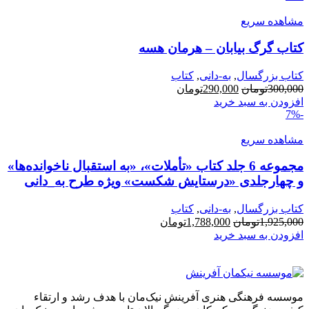
بود.
مشاهده سریع
کتاب گرگ بیابان – هرمان هسه
کتاب بزرگسال
,
به-دانی
,
کتاب
قیمت
قیمت
300,000
تومان
290,000
تومان
اصلی:
فعلی:
افزودن به سبد خرید
-7%
300,000تومان
290,000تومان.
بود.
مشاهده سریع
مجموعه 6 جلد کتاب «تأملات»، «به استقبال ناخوانده‌ها»
و چهارجلدی «درستایش شکست» ویژه طرح به_دانی
کتاب بزرگسال
,
به-دانی
,
کتاب
قیمت
قیمت
1,925,000
تومان
1,788,000
تومان
اصلی:
فعلی:
افزودن به سبد خرید
1,925,000تومان
1,788,000تومان.
بود.
موسسه فرهنگی هنری آفرینش نیک‌مان با هدف رشد و ارتقاء