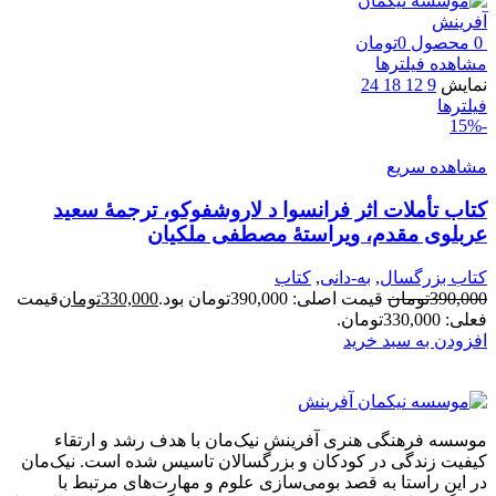
0
محصول
0
تومان
مشاهده فیلترها
نمایش
9
12
18
24
فیلترها
-15%
مشاهده سریع
کتاب تأملات اثر فرانسوا د لاروشفوکو، ترجمۀ سعید
عربلوی مقدم، ویراستۀ مصطفی ملکیان
کتاب بزرگسال
,
به-دانی
,
کتاب
390,000
تومان
قیمت اصلی: 390,000تومان بود.
330,000
تومان
قیمت
فعلی: 330,000تومان.
افزودن به سبد خرید
موسسه فرهنگی هنری آفرینش نیک‌مان با هدف رشد و ارتقاء
کیفیت زندگی در کودکان و بزرگسالان تاسیس شده است. نیک‌مان
در این راستا به قصد بومی‌سازی علوم و مهارت‌های مرتبط با