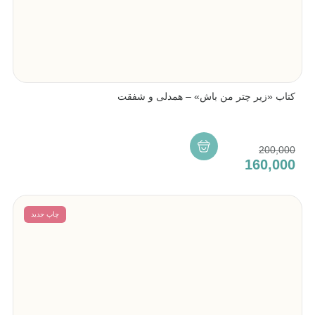
کتاب «زیر چتر من باش» – همدلی و شفقت
200,000
160,000
چاپ جدید