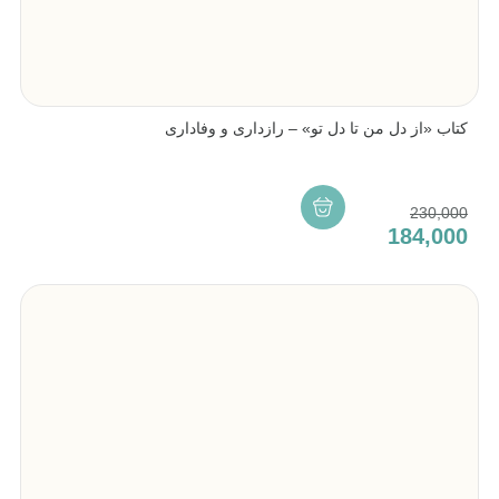
کتاب «از دل من تا دل تو» – رازداری و وفاداری
230,000
184,000