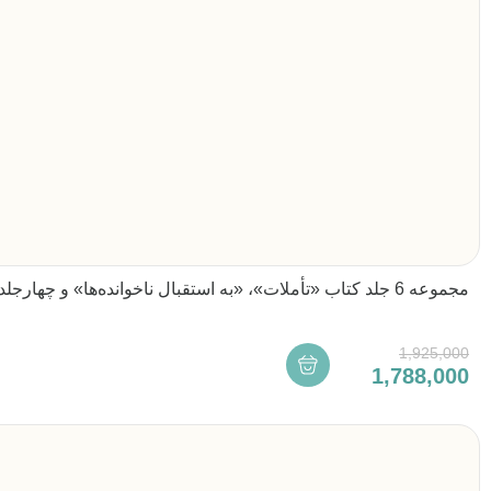
مجموعه 6 جلد کتاب «تأملات»، «به استقبال ناخوانده‌ها» و چهارجلدی «درستایش شکست» ویژه طرح به_دانی
1,925,000
1,788,000