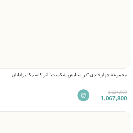
مجموعۀ چهارجلدی “در ستایش شکست” اثر کاستیکا براداتان
1,124,000
1,067,800