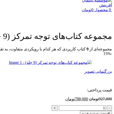
0
محصول
0
تومان
مجموعه کتاب‌های توجه تمرکز (9 جلد)
مجموعه‌ای از
9
کتاب کاربردی که هر کدام با رویکردی متفاوت، به تق
-15%
بزرگنمایی تصویر
قیمت پرداختی:
قیمت
قیمت
927,000
تومان
788,000
تومان
اصلی:
فعلی:
مجموعه
927,000تومان
788,000تومان.
کتاب‌های
بود.
افزودن به سبد خرید