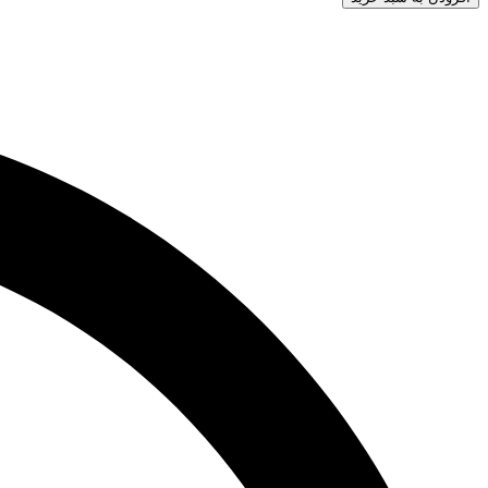
توجه
تمرکز
(9
جلد)
عدد