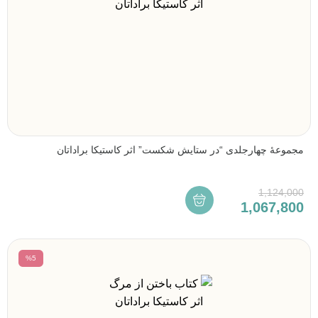
مجموعۀ چهارجلدی “در ستایش شکست” اثر کاستیکا براداتان
1,124,000
1,067,800
%5