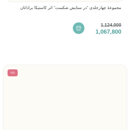
مجموعۀ چهارجلدی “در ستایش شکست” اثر کاستیکا براداتان
1,124,000
1,067,800
%5