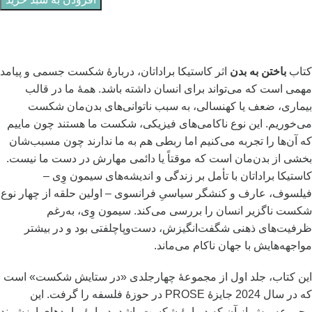
کتاب
باختن به بدن
اثر کاستیکا براداتان، دربارۀ‌ شکست‌ جسمی و پیامد
مهمی است که می‌تواند برای انسان داشته باشد. همۀ ما در قالب
بیماری، ضعف یا کهنسالی، به سبب ناتوانی‌های بدن‌مان شکست
می‌خوریم. این نوع ناکامی‌ها‌ی فیزیکی، شکست ما هستند چون ماییم
که آن‌ها را تجربه می‌کنیم اما ربطی هم به ما ندارند چون مسبب‌شان
بخشی از بدن‌مان است که موقتاً یا دائمی مهارش در دست ‌ما نیست.
کاستیکا براداتان با تأمل بر زندگی و اندیشه‌های سیمون وِی –
فیلسوف، عارف و کنشگر سیاسیِ فرانسوی – اولین حلقه از چهار نوع
شکست ناگزیر انسان را بررسی می‌کند. سیمون وِی، به‌رغم
ظرفیت‌های ذهنی شگفت‌انگیزش، دست‌وپاچلفتی بود و در بیشتر
مواجهه‌هایش با جهان ناکام می‌ماند.
این کتاب، جلد اول از مجموعۀ‌ چهارجلدی «در ستایش شکست‌» است
که در سال 2024 جایزۀ PROSE در حوزۀ‌ فلسفه را گرفت. این
مجموعه بیش از آن‌ که دربارۀ‌ شکست‌ باشد، دربارۀ‌ پیامدهای ارزشمند