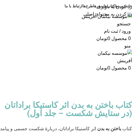
خانه
دوره‌ها
کتاب‌ها
سفرها
طرح‌ها
ارتباط با ما
رد کردن به ناوبری
رد کردن به محتوای اصلی
جستجو
ورود / ثبت نام
0
محصول
0
تومان
منو
0
محصول
0
تومان
کتاب باختن به بدن اثر کاستیکا براداتان
(در ستایش شکست – جلد اول)
کتاب
باختن به بدن
اثر کاستیکا براداتان، دربارۀ‌ شکست‌ جسمی و پیامد