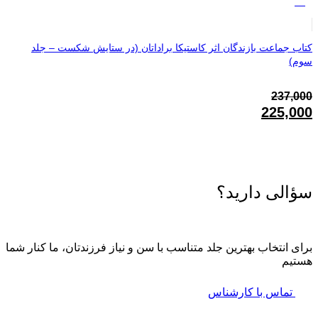
%5
کتاب جماعت بازندگان اثر کاستیکا براداتان (در ستایش شکست – جلد
سوم)
237,000
قیمت
225,000
اصلی:
قیمت
237,000تومان
فعلی:
بود.
225,000تومان.
سؤالی دارید؟
برای انتخاب بهترین جلد متناسب با سن و نیاز فرزندتان، ما کنار شما
هستیم
تماس با کارشناس