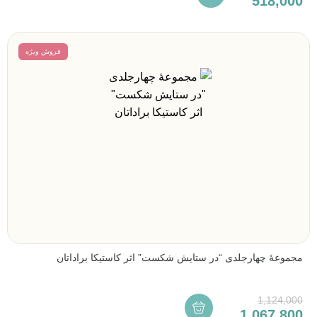
518,000
فروش ویژه
مجموعۀ چهارجلدی “در ستایش شکست” اثر کاستیکا براداتان
1,124,000
1,067,800