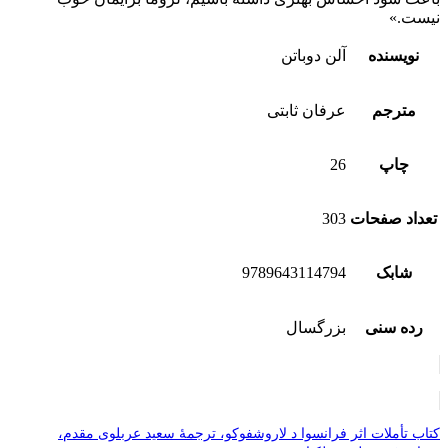
نیست.»
نویسنده
آلن دوباتن
مترجم
عرفان ثابتی
چاپ
26
تعداد صفحات
303
شابک
9789643114794
رده سنی
بزرگسال
کتاب تأملات اثر فرانسوا د لاروشفوکو، ترجمۀ سعید عربلوی مقدم،