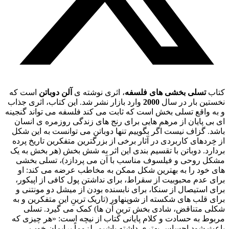
کتاب
تسلی بخشی های فلسفه
، اثری نوشته ی
آلن دوباتن
است که
نخستین بار در سال
2000
وارد بازار نشر شد. این کتاب، اثری جذاب
و به واقع تسلی بخش است که ثابت می کند فلسفه می تواند گنجینه
ای بی پایان از مرهم هایی برای رنج های زندگی روزمره ی انسان
باشد. گزاف نیست اگر بگوییم تنها دوباتن می توانست به این شکل
از خِردهای کاربردی در آثار برخی از بزرگترین متفکرین تاریخ پرده
بردارد. دوباتن با تقسیم بندی این اثر به شش بخش (هر بخش به یک
مشکل روحی و فیلسوف مناسب با آن می پردازد)، تسلی بخشی
های خود را به بهترین شکل ممکن به مخاطب عرضه می کند: او
برای عدم محبوبیت از سقراط، برای نداشتن پول کافی از اپیکور،
برای استیصال از سنکا، برای نابسنده بودن از میشل دو مونتنی و
برای قلب های شکسته از شوپنهاور (تاریک ترینِ این متفکرین و به
شکلی متناقض، شادی بخش ترینِ آن ها) کمک می گیرد. تسلی
مربوط به حسادت و کلام پایانی کتاب از نیچه است: «هر چیزی که
باعث شود احساس بهتری داشته باشیم، لزوماً برایمان خوب