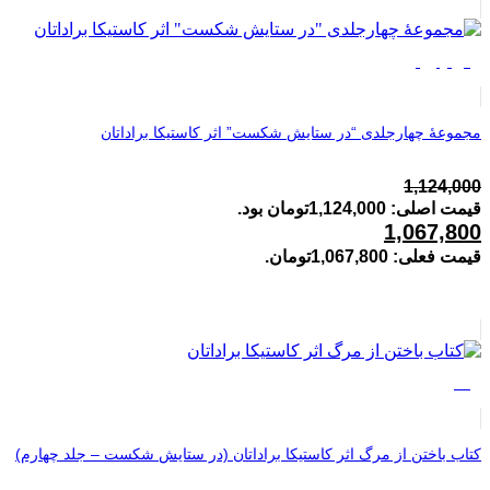
فروش ویژه
مجموعۀ چهارجلدی “در ستایش شکست” اثر کاستیکا براداتان
1,124,000
قیمت اصلی: 1,124,000تومان بود.
1,067,800
قیمت فعلی: 1,067,800تومان.
%5
کتاب باختن از مرگ اثر کاستیکا براداتان (در ستایش شکست – جلد چهارم)