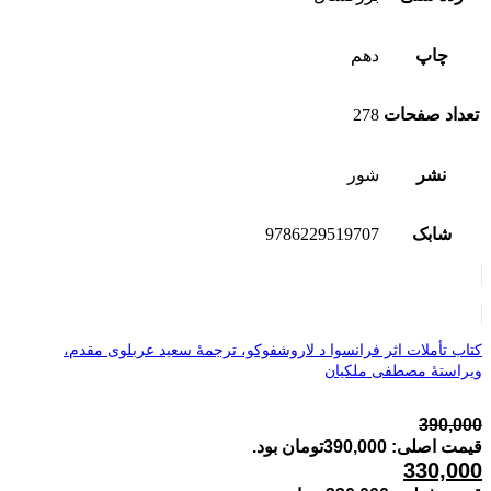
چاپ
دهم
تعداد صفحات
278
نشر
شور
شابک
9786229519707
کتاب تأملات اثر فرانسوا د لاروشفوکو، ترجمۀ سعید عربلوی مقدم،
ویراستۀ مصطفی ملکیان
390,000
قیمت اصلی: 390,000تومان بود.
330,000