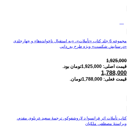
%5
مجموعه 6 جلد کتاب «تأملات»، «به استقبال ناخوانده‌ها» و چهارجلدی
«درستایش شکست» ویژه طرح به_دانی
1,925,000
قیمت اصلی: 1,925,000تومان بود.
1,788,000
قیمت فعلی: 1,788,000تومان.
کتاب تأملات اثر فرانسوا د لاروشفوکو، ترجمۀ سعید عربلوی مقدم،
ویراستۀ مصطفی ملکیان