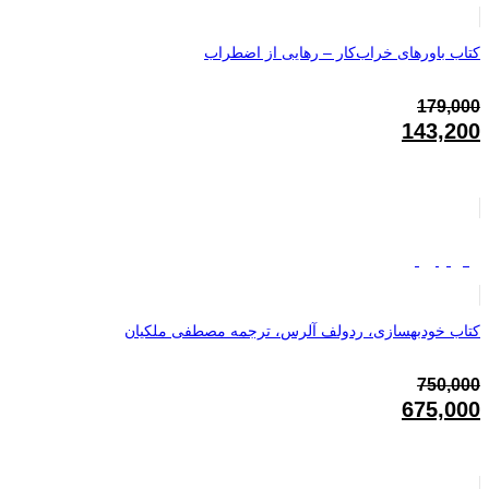
کتاب باورهای خراب‌کار – رهایی از اضطراب
179,000
قیمت
143,200
اصلی:
قیمت
179,000تومان
فعلی:
بود.
143,200تومان.
فروش ویژه
کتاب خودبهسازی، ردولف آلرس، ترجمه مصطفی ملکیان
750,000
قیمت
675,000
اصلی:
قیمت
750,000تومان
فعلی:
بود.
675,000تومان.