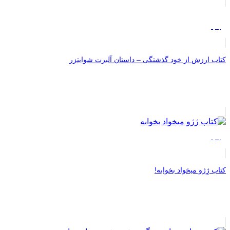
جدید
کتاب ارزش از خود گذشتگی – داستان آلبرت شوایتزر
جدید
کتاب ژِژو میخواد بخوابه!