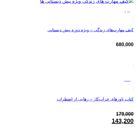
جدید
کیف مهارت‌های زندگی – ویژه دوره پیش دبستانی
680,000
%20
کتاب باورهای خراب‌کار – رهایی از اضطراب
179,000
قیمت
143,200
اصلی:
قیمت
179,000تومان
فعلی: