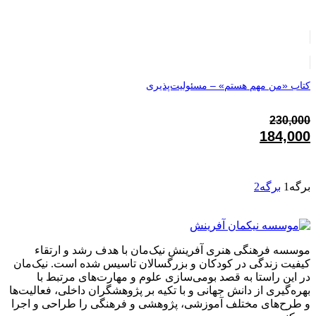
قیمت
230,000تومان
فعلی:
بود.
184,000تومان.
کتاب «من مهم هستم» – مسئولیت‌پذیری
230,000
قیمت
184,000
اصلی:
قیمت
230,000تومان
فعلی:
بود.
184,000تومان.
برگه
1
برگه
2
موسسه فرهنگی هنری آفرینش نیک‌مان با هدف رشد و ارتقاء
کیفیت زندگی در کودکان و بزرگسالان تاسیس شده است. نیک‌مان
در این راستا به قصد بومی‌سازی علوم و مهارت‌های مرتبط با
بهره‌گیری از دانش جهانی و با تکیه بر پژوهشگران داخلی، فعالیت‌ها
و طرح‌های مختلف آموزشی، پژوهشی و فرهنگی را طراحی و اجرا